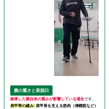
腕の重さと亜脱臼
麻痺した腕自体の重みが影響している場合
です。
肩甲帯の緩み:
肩甲骨を支える筋肉（僧帽筋など）