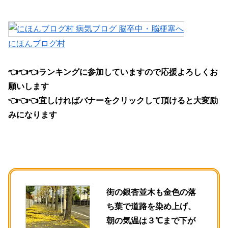
にほんブログ村
👈
👈
👈ランキングに参加していますので応援よろしくお
願いします
👈👈
👈宜しければバナーをクリックして頂けると大変励
みになります
街の銀杏並木も金色の落
ち葉で道路を染め上げ、
朝の気温は３℃まで下が