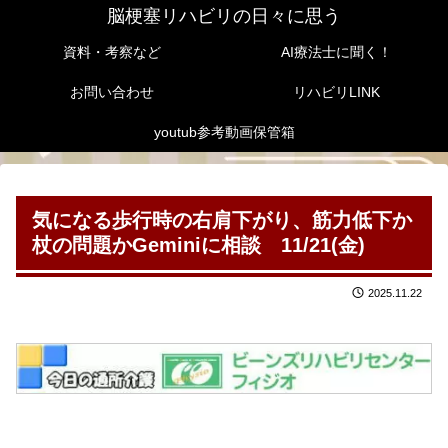
脳梗塞リハビリの日々に思う
資料・考察など
AI療法士に聞く！
お問い合わせ
リハビリLINK
youtub参考動画保管箱
気になる歩行時の右肩下がり、筋力低下か
杖の問題かGeminiに相談 11/21(金)
2025.11.22