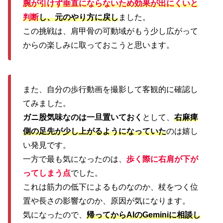
腕が引けず垂直にならないため効果が出にくいと
判断
し、元のやり方に戻し
ました。
この挑戦は、肩甲骨の可動域がもう少し広がって
からの楽しみに取っておこうと思います。
また、自分の歩行動画を撮影して客観的に確認し
てみました。
ガニ股気味なのは一旦置いておく
として、
右麻痺
側の足先が少し上がるようになっていた
のは嬉し
い発見です。
一方で最も気になったのは、
歩く際に右肩が下が
ってしまう点
でした。
これは筋力の低下によるものなのか、杖をつく位
置や長さの影響なのか、原因が気になります。
気になったので、
帰ってからAIのGeminiに相談し