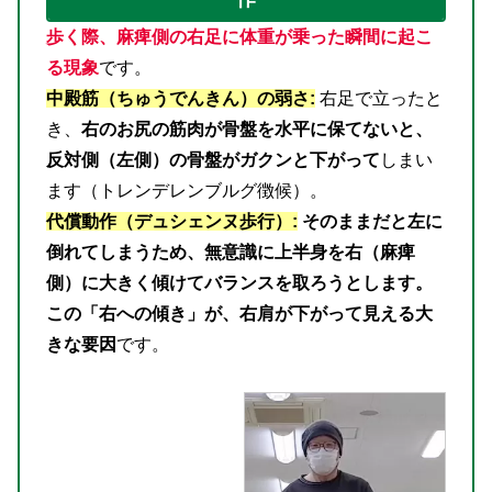
歩く際、麻痺側の右足に体重が乗った瞬間に起こ
る現象
です。
中殿筋（ちゅうでんきん）の弱さ:
右足で立ったと
き、
右のお尻の筋肉が骨盤を水平に保てないと、
反対側（左側）の骨盤がガクンと下がって
しまい
ます（トレンデレンブルグ徴候）。
代償動作（デュシェンヌ歩行）:
そのままだと左に
倒れてしまうため、無意識に上半身を右（麻痺
側）に大きく傾けてバランスを取ろうとします。
この「右への傾き」が、右肩が下がって見える大
きな要因
です。