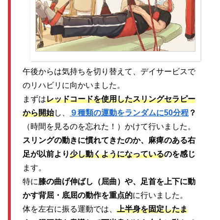
午後からは気持ちを切り替えて、デイサービスで
のリハビリに向かいました。
まずは
レッドコードを使用したスリングセラピー
から開始
し、
９種類の運動をランダムに50分程
？
（時間を見るのを忘れた！）かけて行いました。
スリングの動きに慣れてきたのか、麻痺のある右
足が以前より
少し動くようになっている
のを感じ
ます。
特に
膝の曲げ伸ばし（屈曲）や、足首を上下に動
かす背屈・底屈の動作を重点的
に行いました。
体を左右に振る運動では、
上半身を固定したま