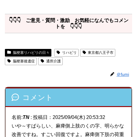
👇👇👇 ご意見・質問・激励 お気軽になんでもコメン
トを 👇👇👇
脳梗塞リハビリの日々
リハビリ
東京都八王子市
脳梗塞後遺症
通所介護
＠fumi
コメント
名前:
TN
:
投稿日：2025/09/04(木) 20:53:32
いや～すばらしい、麻痺側上肢のくの字、明らかな
改善ですね。すごい回復ですよ。麻痺側下肢の荷重