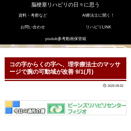
脳梗塞リハビリの日々に思う
資料・考察など
AI療法士に聞く！
お問い合わせ
リハビリLINK
youtub参考動画保管箱
コの字からくの字へ、理学療法士のマッサ
ージで腕の可動域が改善 9/1(月)
2025.09.02