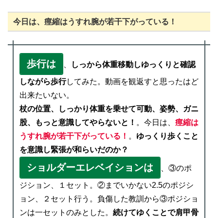
今日は、痙縮はうすれ腕が若干下がっている！
歩行は
、
しっから体重移動しゆっくりと確認
しながら歩行
してみた。動画を観返すと思ったはど
出来たいない。
杖の位置、しっかり体重を乗せて可動、姿勢、ガニ
股、もっと意識してやらないと！
。今日は、
痙縮は
うすれ腕が若干下がっている！
。
ゆっくり歩くこと
を意識し緊張が和らいだのか？
ショルダーエレベイションは
、③のポ
ジション、１セット。②までいかない2.5のポジシ
ョン、２セット行う。負傷した教訓から③ポジショ
ンは一セットのみとした。
続けてゆくことで肩甲骨