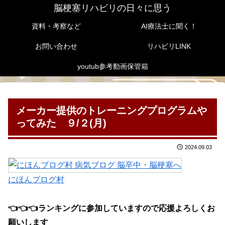
脳梗塞リハビリの日々に思う
資料・考察など
AI療法士に聞く！
お問い合わせ
リハビリLINK
youtub参考動画保管箱
メーカー提供のトレーニングプログラムや
ってみた ９/２(月)
2024.09.03
にほんブログ村
👈
👈
👈ランキングに参加していますので応援よろしくお
願いします