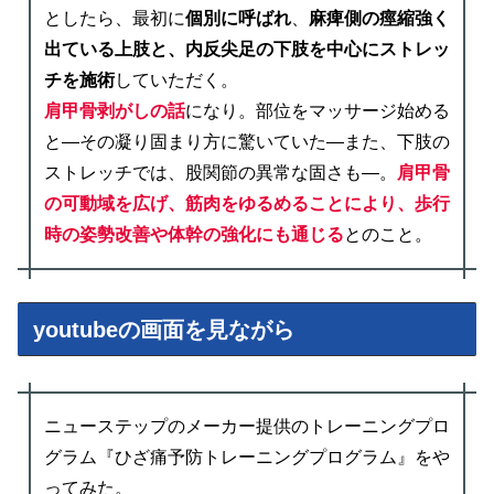
としたら、最初に
個別に呼ばれ
、
麻痺側の痙縮強く
出ている上肢と、内反尖足の下肢を中心にストレッ
チを施術
していただく。
肩甲骨剥がしの話
になり。部位をマッサージ始める
と―その凝り固まり方に驚いていた―また、下肢の
ストレッチでは、股関節の異常な固さも―。
肩甲骨
の可動域を広げ、筋肉をゆるめることにより、歩行
時の姿勢改善や体幹の強化にも通じる
とのこと。
youtubeの画面を見ながら
ニューステップのメーカー提供のトレーニングプロ
グラム『ひざ痛予防トレーニングプログラム』をや
ってみた。