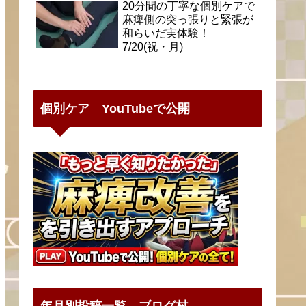
20分間の丁寧な個別ケアで
麻痺側の突っ張りと緊張が
和らいだ実体験！
7/20(祝・月)
個別ケア YouTubeで公開
年月別投稿一覧 ブログ村