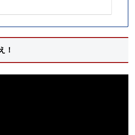
アは一般の方に向けた介護・リハビリ情報のOGスマイ
される方に向けたOG介護プラス、クリニック・病院に従
OGメディックがあります。
え！