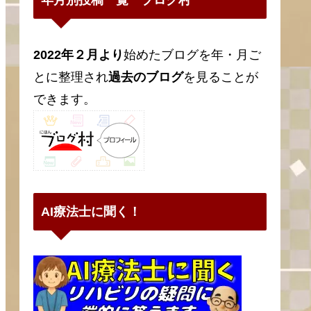
2022年２月より
始めたブログを年・月ご
とに整理され
過去のブログ
を見ることが
できます。
AI療法士に聞く！