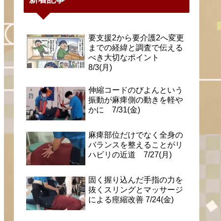
要支援2から要介護2へ変更
までの経緯と調査で伝える
べき大切なポイント
8/3(月)
伸縮コードのびよんという
振動が麻痺側の動きを軽や
かに 7/31(金)
麻痺部位だけでなく全身の
バランスを整えることがリ
ハビリの近道 7/27(月)
固く握り込んだ手指の力を
抜くスリングとマッサージ
による痙縮改善 7/24(金)