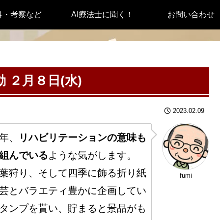
料・考察など
AI療法士に聞く！
お問い合わせ
２月８日(水)
2023.02.09
年、
リハビリテーションの意味も
組んでいる
ような気がします。
葉狩り、そして四季に飾る折り紙
fumi
芸とバラエティ豊かに企画してい
タンプを貰い、貯まると景品がも