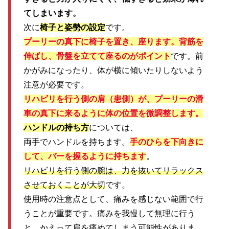
てしまいます。
次に
椅子と姿勢の設定
です。
プーリーの真下に椅子を置き、座ります。背筋を
伸ばし、骨盤を立てて座るのがポイント
です。前
かがみになったり、体が横に傾いたりしないよう
注意が必要です。
リハビリを行う側の肩（患側）が、プーリーの滑
車の真下に来るように体の位置を微調整します。
ハンドルの持ち方
については、
両手でハンドルを持ちます。
手のひらを下向きに
して、バーを握るように持ちます
。
リハビリを行う側の腕は、力を抜いてリラックス
させておくことが大切
です。
使用時の注意点として、痛みを感じない範囲で行
うことが重要です。痛みを我慢して無理に行う
と、かえって肩を痛めてしまう可能性がありま