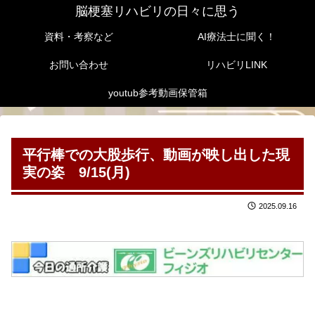
脳梗塞リハビリの日々に思う
資料・考察など
AI療法士に聞く！
お問い合わせ
リハビリLINK
youtub参考動画保管箱
平行棒での大股歩行、動画が映し出した現
実の姿 9/15(月)
2025.09.16