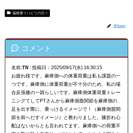
脳梗塞リハビリの日々
＠fumi
コメント
名前:
TN
:
投稿日：2025/09/17(水) 16:30:15
お疲れ様です。麻痺側への体重荷重は私も課題の一
つです。麻痺側に体重荷重が不十分のため、私の場
合反張膝の一因らしいです。麻痺側体重荷重トレー
ニングてしてPTさんから麻痺側股関節を麻痺側の
足を出す際に、乗っけるイメージで！（麻痺側股関
節を前へだすイメージ）と教わりました。膝折れ心
配はないからとも言われてます。麻痺側への荷重不