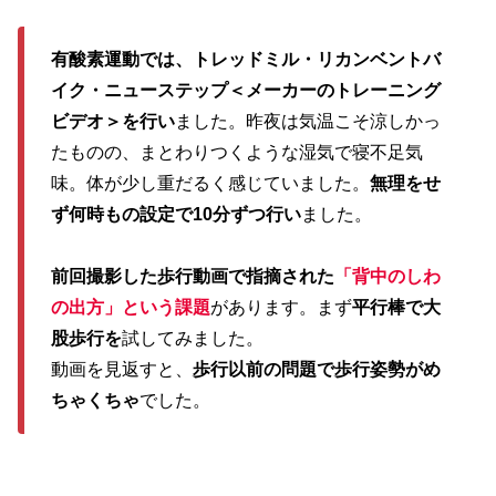
有酸素運動では、トレッドミル・リカンベントバ
イク・ニューステップ＜メーカーのトレーニング
ビデオ＞を行い
ました。昨夜は気温こそ涼しかっ
たものの、まとわりつくような湿気で寝不足気
味。体が少し重だるく感じていました。
無理をせ
ず何時もの設定で10分ずつ行い
ました。
前回撮影した歩行動画で指摘された
「背中のしわ
の出方」という課題
があります。まず
平行棒で大
股歩行を
試してみました。
動画を見返すと、
歩行以前の問題で歩行姿勢がめ
ちゃくちゃ
でした。