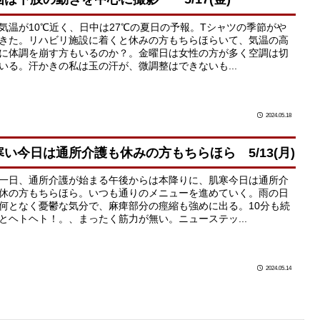
気温が10℃近く、日中は27℃の夏日の予報。Tシャツの季節がや
きた。リハビリ施設に着くと休みの方もちらほらいて、気温の高
に体調を崩す方もいるのか？。金曜日は女性の方が多く空調は切
いる。汗かきの私は玉の汗が、微調整はできないも...
2024.05.18
寒い今日は通所介護も休みの方もちらほら 5/13(月)
一日、通所介護が始まる午後からは本降りに、肌寒今日は通所介
休の方もちらほら。いつも通りのメニューを進めていく。雨の日
何となく憂鬱な気分で、麻痺部分の痙縮も強めに出る。10分も続
とヘトヘト！。、まったく筋力が無い。ニューステッ...
2024.05.14