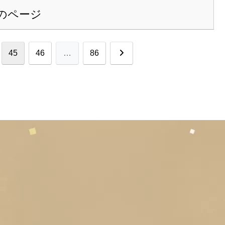
のページ
次
45
46
…
86
へ