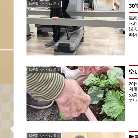
脳梗塞リハビリの日々
3
最高
られ
婦人
原因
脳梗塞リハビリの日々
空
20
利用
の身
てい
脳梗塞リハビリの日々
動