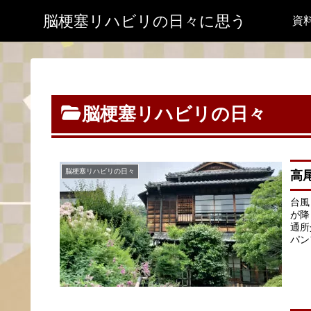
脳梗塞リハビリの日々に思う
資
脳梗塞リハビリの日々
脳梗塞リハビリの日々
高
台風
が降
通所
パン