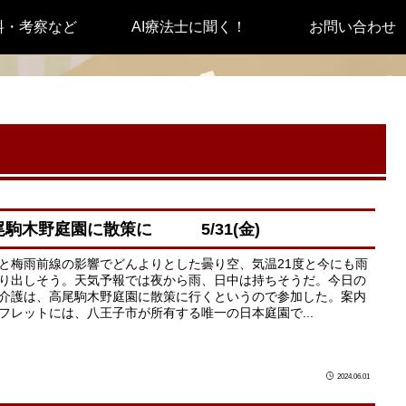
料・考察など
AI療法士に聞く！
お問い合わせ
尾駒木野庭園に散策に 5/31(金)
と梅雨前線の影響でどんよりとした曇り空、気温21度と今にも雨
り出しそう。天気予報では夜から雨、日中は持ちそうだ。今日の
介護は、高尾駒木野庭園に散策に行くというので参加した。案内
フレットには、八王子市が所有する唯一の日本庭園で...
2024.06.01