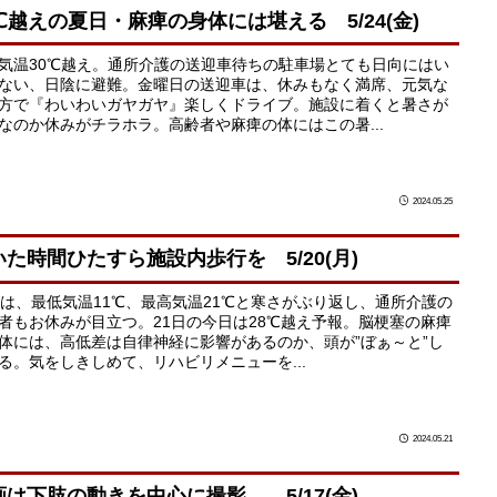
0℃越えの夏日・麻痺の身体には堪える 5/24(金)
気温30℃越え。通所介護の送迎車待ちの駐車場とても日向にはい
ない、日陰に避難。金曜日の送迎車は、休みもなく満席、元気な
方で『わいわいガヤガヤ』楽しくドライブ。施設に着くと暑さが
なのか休みがチラホラ。高齢者や麻痺の体にはこの暑...
2024.05.25
いた時間ひたすら施設内歩行を 5/20(月)
日は、最低気温11℃、最高気温21℃と寒さがぶり返し、通所介護の
者もお休みが目立つ。21日の今日は28℃越え予報。脳梗塞の麻痺
体には、高低差は自律神経に影響があるのか、頭が”ぼぁ～と”し
る。気をしきしめて、リハビリメニューを...
2024.05.21
画は下肢の動きを中心に撮影 5/17(金)