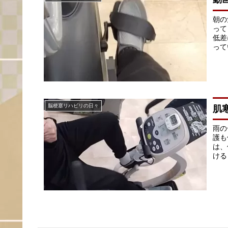
朝の
って
低差
って
脳梗塞リハビリの日々
肌
雨の
護も
は、
ける