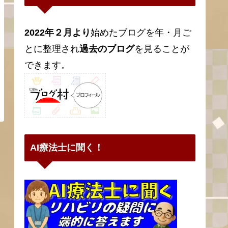
2022年２月より
始めたブログを年・月ご
とに整理され
過去のブログ
を見ることが
できます。
AI療法士に聞く！