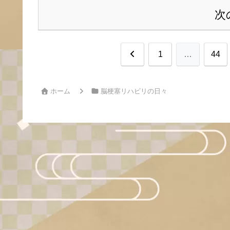
次
前
1
…
44
へ
ホーム
脳梗塞リハビリの日々