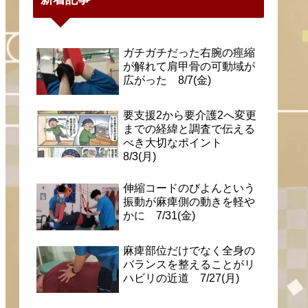
ガチガチだった右腕の痙縮
が解れて肩甲骨の可動域が
広がった 8/7(金)
要支援2から要介護2へ変更
までの経緯と調査で伝える
べき大切なポイント
8/3(月)
伸縮コードのびよんという
振動が麻痺側の動きを軽や
かに 7/31(金)
麻痺部位だけでなく全身の
バランスを整えることがリ
ハビリの近道 7/27(月)