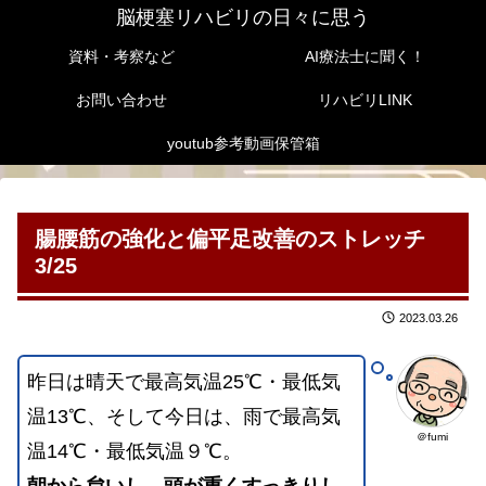
脳梗塞リハビリの日々に思う
資料・考察など
AI療法士に聞く！
お問い合わせ
リハビリLINK
youtub参考動画保管箱
腸腰筋の強化と偏平足改善のストレッチ
3/25
2023.03.26
昨日は晴天で最高気温25℃・最低気
温13℃、そして今日は、雨で最高気
＠fumi
温14℃・最低気温９℃。