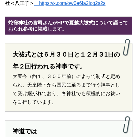
社＜八王子＞
https://x.com/ow0e6la2lcq2s2s
蛇窪神社の宮司さんがHPで夏越大祓式について語って
おられ参考に掲載します。
大祓式とは６月３０日と１２月３1日の
年２回行われる神事です。
大宝令（約１、３００年前）によって制式と定め
られ、天皇陛下から国民に至るまで行う神事とし
て受け継がれており、各神社でも積極的にお祓い
を励行しています。
神道では