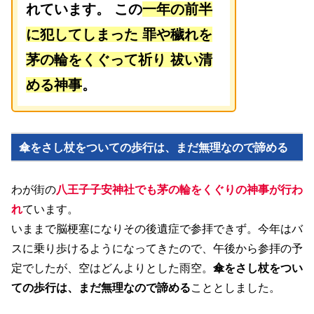
れています。 この
一年の前半
に犯してしまった 罪や穢れを
茅の輪をくぐって祈り 祓い清
める神事
。
傘をさし杖をついての歩行は、まだ無理なので諦める
わが街の
八王子子安神社でも茅の輪をくぐりの神事が行わ
れ
ています。
いままで脳梗塞になりその後遺症で参拝できず。今年はバ
スに乗り歩けるようになってきたので、午後から参拝の予
定でしたが、空はどんよりとした雨空。
傘をさし杖をつい
ての歩行は、まだ無理なので諦める
こととしました。