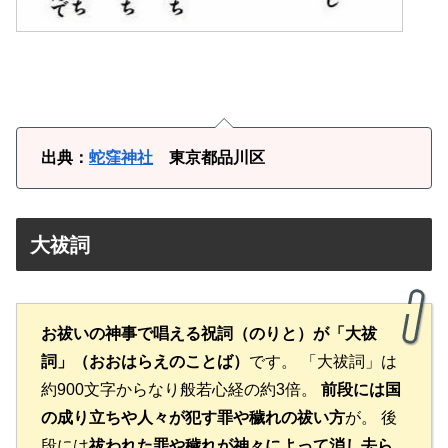
出典：
蛇窪神社
東京都品川区
大祓詞
お祓いの神事で唱える祝詞（のりと）が「大祓
詞」（おおはらえのことば）
です。 「大祓詞」は
約900文字からなり般若心経の約3倍。
前段には国
の成り立ちや人々が犯す罪や穢れの祓い方
が。 後
段には
祓われた罪や穢れが神々によって消し去ら