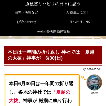
脳梗塞リハビリの日々に思う
資料・考察など
AI療法士に聞く！
お問い合わせ
リハビリLINK
youtub参考動画保管箱
本日は一年間の折り返し 神社では「夏越
の大祓」神事が 6/30(日)
2024.06.30
本日6月30日は一年間の折り返
し。各地の神社では
「夏越の
@fumi
大祓」
神事が 厳粛に執り行わ