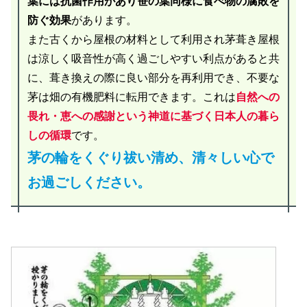
葉には抗菌作用があり笹の葉同様に食べ物の腐敗を
防ぐ効果
があります。
また古くから屋根の材料として利用され茅葺き屋根
は涼しく吸音性が高く過ごしやすい利点があると共
に、葺き換えの際に良い部分を再利用でき、不要な
茅は畑の有機肥料に転用できます。これは
自然への
畏れ・恵への感謝という神道に基づく日本人の暮ら
しの循環
です。
茅の輪をくぐり祓い清め、清々しい心で
お過ごしください。