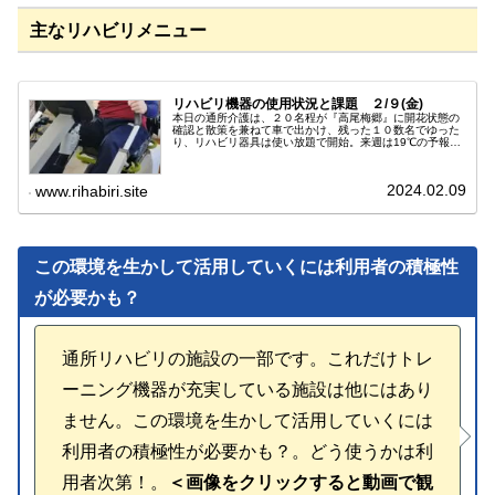
主なリハビリメニュー
リハビリ機器の使用状況と課題 ２/９(金)
本日の通所介護は、２０名程が『高尾梅郷』に開花状態の
確認と散策を兼ねて車で出かけ、残った１０数名でゆった
り、リハビリ器具は使い放題で開始。来週は19℃の予報
も、立春後の雪、そして一気に５月の天気に、今日の朝
は、ー1℃と麻痺の身体にはキツイ日...
2024.02.09
www.rihabiri.site
この環境を生かして活用していくには利用者の積極性
が必要かも？
通所リハビリの施設の一部です。これだけトレ
ーニング機器が充実している施設は他にはあり
ません。この環境を生かして活用していくには
利用者の積極性が必要かも？。どう使うかは利
用者次第！。
＜画像をクリックすると動画で観