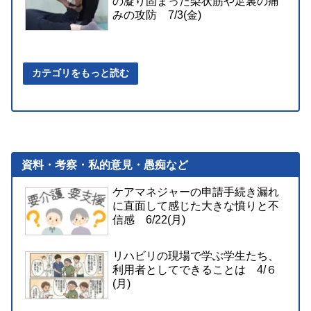
の凝り固まった梨状筋や足裏の痛
みの攻防 7/3(金)
カテゴリをもっと読む
資料・考察・私的意見・愚痴など
ケアマネジャーの申請手続き漏れ
に直面して感じた大きな憤りと不
信感 6/22(月)
リハビリの現場で学ぶ学生たち、
利用者としてできることは 4/６
(月)