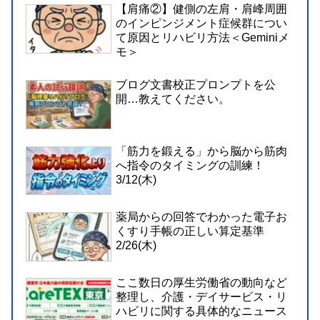
【肩痛②】健側の左肩・肩峰周囲
のインピンジメント症候群につい
て原因とリハビリ方法＜Geminiメ
モ＞
ブログ文書校正プロンプトを公
開…教えてください。
「筋力を鍛える」から脳から筋肉
へ指令のタイミングの訓練！
3/12(木)
薬局からの回答でわかった電子お
くすり手帳の正しい算定基準
2/26(木)
ここ数日の厚生労働省の動向など
整理し、介護・デイサービス・リ
ハビリに関する具体的なニュース