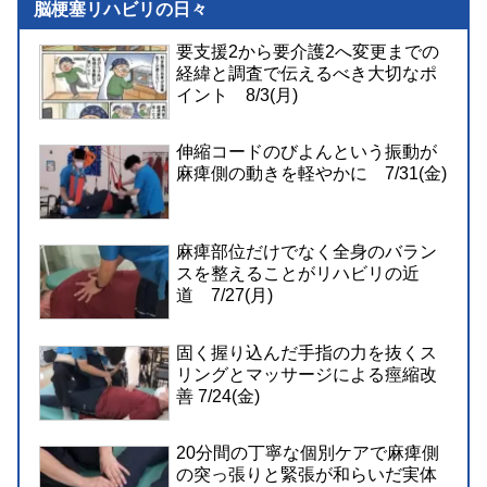
脳梗塞リハビリの日々
要支援2から要介護2へ変更までの
経緯と調査で伝えるべき大切なポ
イント 8/3(月)
伸縮コードのびよんという振動が
麻痺側の動きを軽やかに 7/31(金)
麻痺部位だけでなく全身のバラン
スを整えることがリハビリの近
道 7/27(月)
固く握り込んだ手指の力を抜くス
リングとマッサージによる痙縮改
善 7/24(金)
20分間の丁寧な個別ケアで麻痺側
の突っ張りと緊張が和らいだ実体