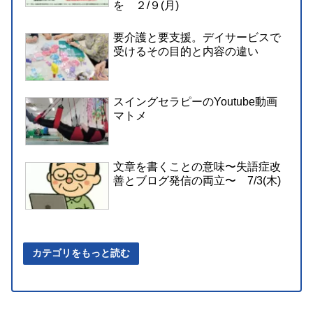
を ２/９(月)
要介護と要支援。デイサービスで
受けるその目的と内容の違い
スイングセラピーのYoutube動画
マトメ
文章を書くことの意味〜失語症改
善とブログ発信の両立〜 7/3(木)
カテゴリをもっと読む