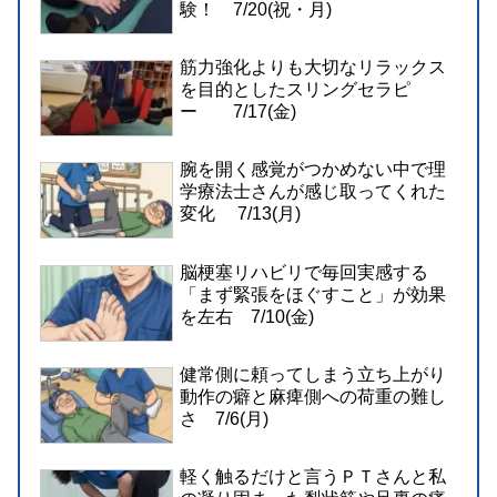
験！ 7/20(祝・月)
筋力強化よりも大切なリラックス
を目的としたスリングセラピ
ー 7/17(金)
腕を開く感覚がつかめない中で理
学療法士さんが感じ取ってくれた
変化 7/13(月)
脳梗塞リハビリで毎回実感する
「まず緊張をほぐすこと」が効果
を左右 7/10(金)
健常側に頼ってしまう立ち上がり
動作の癖と麻痺側への荷重の難し
さ 7/6(月)
軽く触るだけと言うＰＴさんと私