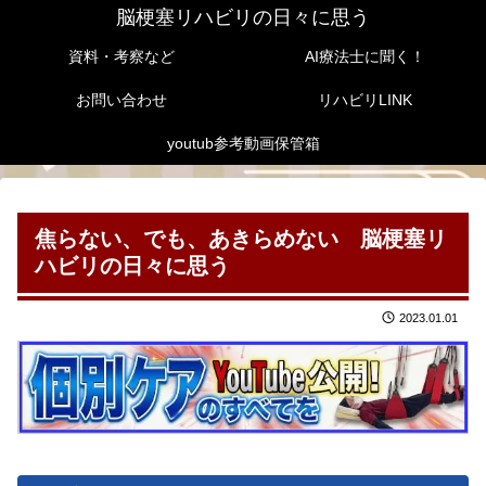
脳梗塞リハビリの日々に思う
資料・考察など
AI療法士に聞く！
お問い合わせ
リハビリLINK
youtub参考動画保管箱
焦らない、でも、あきらめない 脳梗塞リ
ハビリの日々に思う
2023.01.01