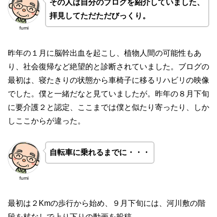
その人は自分のブログを紹介していました、
拝見してただただびっくり。
fumi
昨年の１月に脳幹出血を起こし、植物人間の可能性もあ
り、社会復帰など絶望的と診断されていました。ブログの
最初は、寝たきりの状態から車椅子に移るリハビリの映像
でした。僕と一緒だなと見ていましたが。昨年の８月下旬
に要介護２と認定、ここまでは僕と似たり寄ったり、しか
しここからが違った。
自転車に乗れるまでに・・・
fumi
最初は２Kmの歩行から始め、９月下旬には、河川敷の階
段を杖なしで上り下りの動画を投稿。